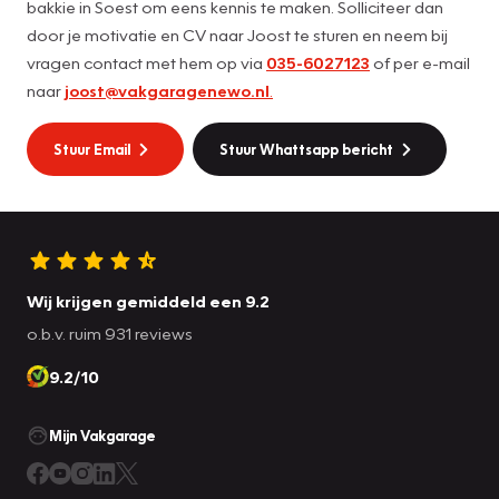
bakkie in Soest om eens kennis te maken. Solliciteer dan
door je motivatie en CV naar Joost te sturen en neem bij
vragen contact met hem op via
035-6027123
of per e-mail
naar
joost@vakgaragenewo.nl
.
Stuur Email
Stuur Whattsapp bericht
Wij krijgen gemiddeld een 9.2
o.b.v. ruim 931 reviews
9.2/10
Mijn Vakgarage