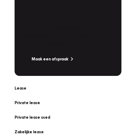
Plan een
Werkplaatsafspraak
Is uw auto toe aan Onderhoud,
Bandenwissel of een Vakantiecheck? Plan
online een afspraak!
Maak een afspraak
Lease
Private lease
Private lease used
Zakelijke lease