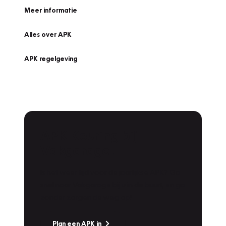
Meer informatie
Alles over APK
APK regelgeving
APK Keuring bij
Vakgarage!
Is het weer tijd voor de jaarlijkse APK? Ga
snel naar Vakgarage bij u in de buurt, en ga
zonder zorgen de weg op!
Plan een APK in