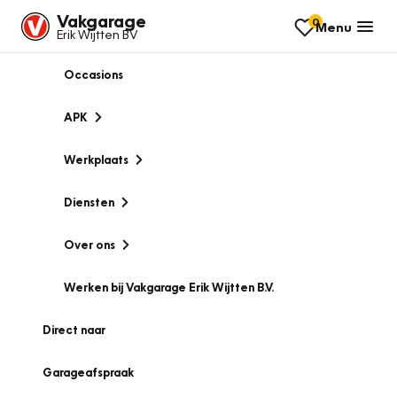
Vakgarage
0
Menu
Erik Wijtten BV
Occasions
APK
Werkplaats
Diensten
Over ons
Werken bij Vakgarage Erik Wijtten B.V.
Direct naar
Garageafspraak