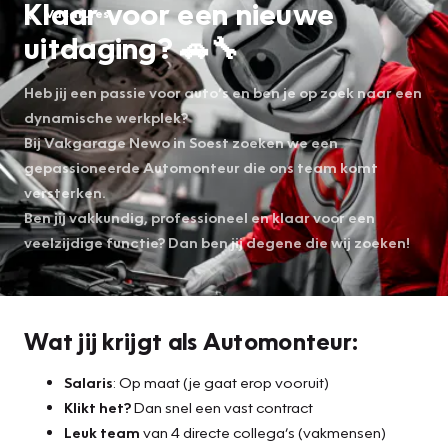
Klaar voor een nieuwe
Vacatures
uitdaging? 🚗🔧
Heb jij een passie voor auto’s en ben je op zoek naar een
dynamische werkplek?
Bij Vakgarage Newo in Soest zoeken we een
gepassioneerde Automonteur die ons team komt
versterken.
Ben jij vakkundig, professioneel en klaar voor een
veelzijdige functie? Dan ben jij degene die wij zoeken!
Wat jij krijgt als Automonteur:
Salaris
: Op maat (je gaat erop vooruit)
Klikt het?
Dan snel een vast contract
Leuk team
van 4 directe collega’s (vakmensen)