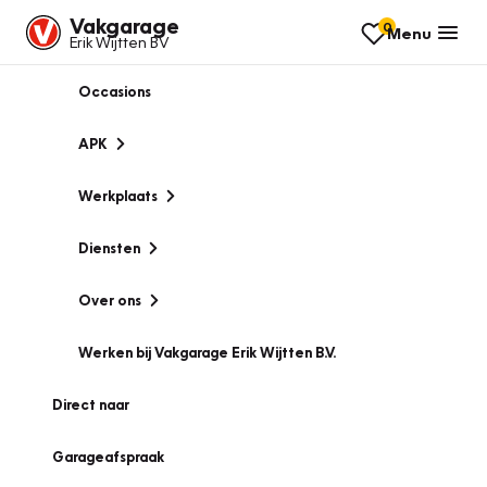
Vakgarage
0
Menu
Erik Wijtten BV
Occasions
APK
Werkplaats
Diensten
Over ons
Werken bij Vakgarage Erik Wijtten B.V.
Direct naar
Garageafspraak