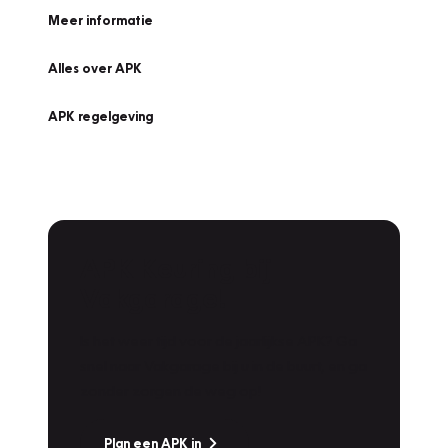
Meer informatie
Alles over APK
APK regelgeving
APK Keuring bij
Vakgarage!
Is het weer tijd voor de jaarlijkse APK? Ga
snel naar Vakgarage bij u in de buurt, en ga
zonder zorgen de weg op!
Plan een APK in