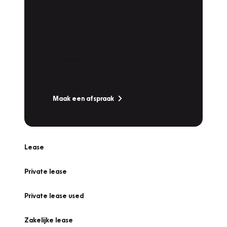
Plan een
Werkplaatsafspraak
Is uw auto toe aan Onderhoud,
Bandenwissel of een Vakantiecheck? Plan
online een afspraak!
Maak een afspraak
Lease
Private lease
Private lease used
Zakelijke lease