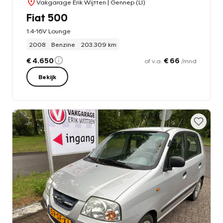
Vakgarage Erik Wijtten
| Gennep (LI)
Fiat 500
1.4-16V Lounge
2008
Benzine
203.309 km
€ 4.650
€ 66
of v.a.
/mnd
Bekijk