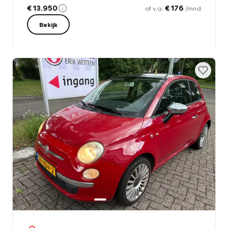
€ 13.950
€ 176
of v.a.
/mnd
Bekijk