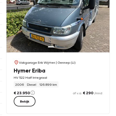
Vakgarage Erik Wijtten
| Gennep (LI)
Hymer Eriba
HV 522 Half Integraal
2006
Diesel
126.899 km
€ 23.950
€ 290
of v.a.
/mnd
Bekijk