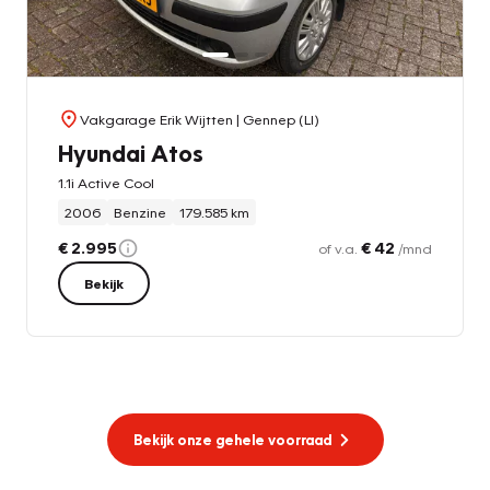
Vakgarage Erik Wijtten
| Gennep (LI)
Hyundai Atos
1.1i Active Cool
2006
Benzine
179.585 km
€ 2.995
€ 42
of v.a.
/mnd
Bekijk
Bekijk onze gehele voorraad