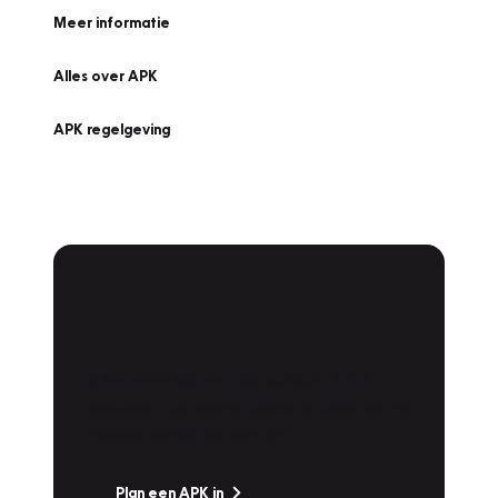
Meer informatie
Alles over APK
APK regelgeving
APK Keuring bij
Vakgarage!
Is het weer tijd voor de jaarlijkse APK? Ga
snel naar Vakgarage bij u in de buurt, en ga
zonder zorgen de weg op!
Plan een APK in