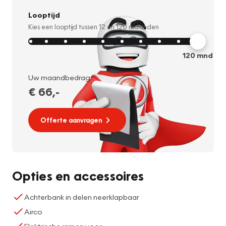
Looptijd
Kies een looptijd tussen
12
en
120
maanden
120
mnd
Uw maandbedrag:
€ 66
,-
Offerte aanvragen
Opties en accessoires
Achterbank in delen neerklapbaar
Airco
Elektrische ramen voor