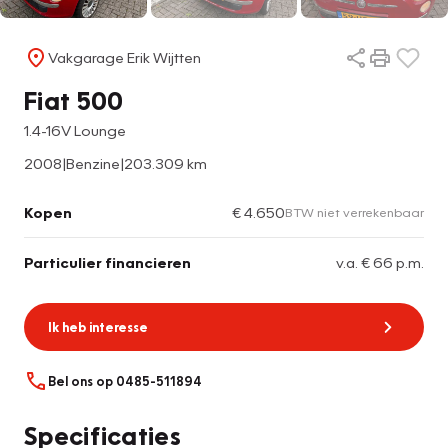
Vakgarage Erik Wijtten
Fiat 500
1.4-16V Lounge
2008
|
Benzine
|
203.309 km
Kopen
€ 4.650
BTW niet verrekenbaar
Particulier financieren
v.a. € 66 p.m.
Ik heb interesse
Bel ons op 0485-511894
Specificaties