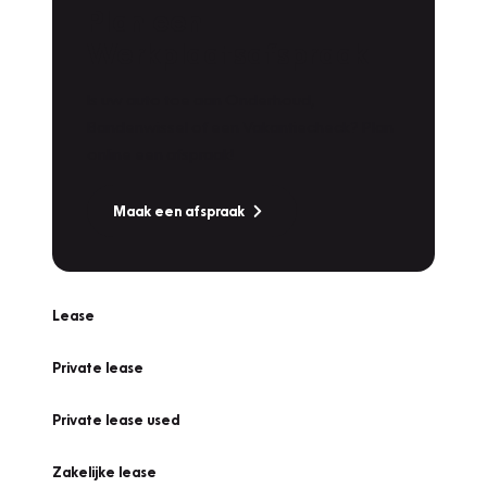
Plan een
Werkplaatsafspraak
Is uw auto toe aan Onderhoud,
Bandenwissel of een Vakantiecheck? Plan
online een afspraak!
Maak een afspraak
Lease
Private lease
Private lease used
Zakelijke lease