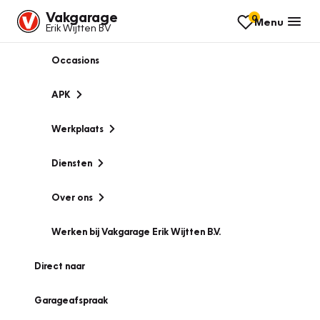
Vakgarage
0
Menu
Erik Wijtten BV
Occasions
APK
Werkplaats
Diensten
Over ons
Werken bij Vakgarage Erik Wijtten B.V.
Direct naar
Garageafspraak