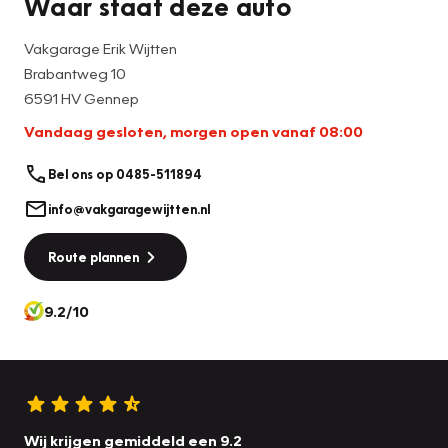
Waar staat deze auto
Vakgarage Erik Wijtten
Brabantweg 10
6591 HV Gennep
Vandaag gesloten, morgen open vanaf 08:00
Bel ons op 0485-511894
info@vakgaragewijtten.nl
Route plannen
9.2/10
Wij krijgen gemiddeld een 9.2