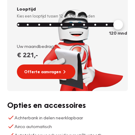
Looptijd
Kies een looptijd tussen
12
en
120
maanden
120
mnd
Uw maandbedrag:
€ 221
,-
Offerte aanvragen
Opties en accessoires
Achterbank in delen neerklapbaar
Airco automatisch
Autotelefoonvoorbereiding met Bluetooth