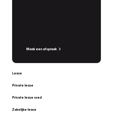
Plan een
Werkplaatsafspraak
Is uw auto toe aan Onderhoud,
Bandenwissel of een Vakantiecheck? Plan
online een afspraak!
Maak een afspraak
Lease
Private lease
Private lease used
Zakelijke lease