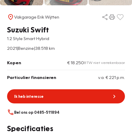
Vakgarage Erik Wijtten
Suzuki Swift
1.2 Style Smart Hybrid
2021
|
Benzine
|
38.518 km
Kopen
€ 18.250
BTW niet verrekenbaar
Particulier financieren
v.a. € 221 p.m.
Ik heb interesse
Bel ons op 0485-511894
Specificaties