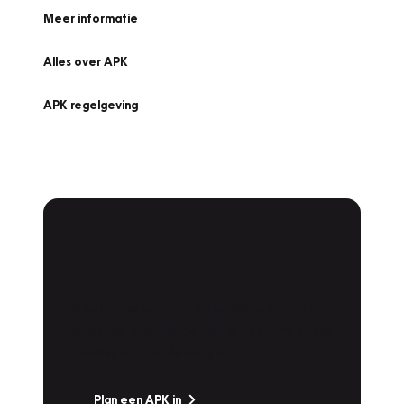
Meer informatie
Alles over APK
APK regelgeving
APK Keuring bij
Vakgarage!
Is het weer tijd voor de jaarlijkse APK? Ga
snel naar Vakgarage bij u in de buurt, en ga
zonder zorgen de weg op!
Plan een APK in