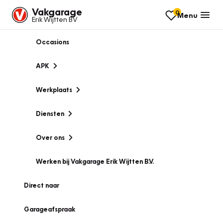
Vakgarage
0
Menu
Erik Wijtten BV
Occasions
APK
Werkplaats
Diensten
Over ons
Werken bij Vakgarage Erik Wijtten B.V.
Direct naar
Garageafspraak