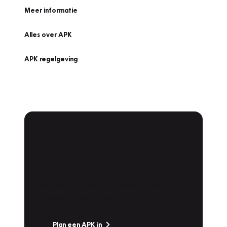
Meer informatie
Alles over APK
APK regelgeving
APK Keuring bij
Vakgarage!
Is het weer tijd voor de jaarlijkse APK? Ga
snel naar Vakgarage bij u in de buurt, en ga
zonder zorgen de weg op!
Plan een APK in