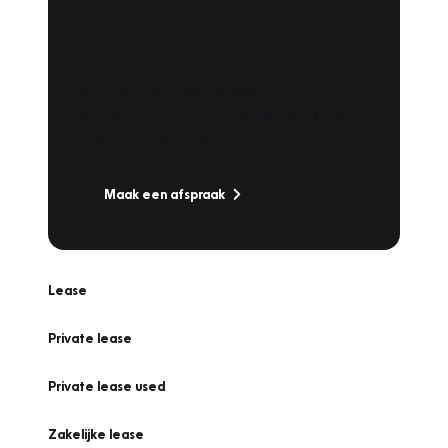
Plan een
Werkplaatsafspraak
Is uw auto toe aan Onderhoud,
Bandenwissel of een Vakantiecheck? Plan
online een afspraak!
Maak een afspraak
Lease
Private lease
Private lease used
Zakelijke lease