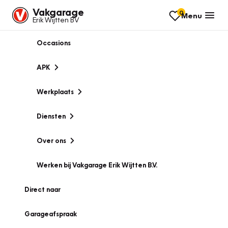
Vakgarage
0
Menu
Erik Wijtten BV
Occasions
APK
Werkplaats
Diensten
Over ons
Werken bij Vakgarage Erik Wijtten B.V.
Direct naar
Garageafspraak