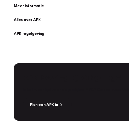
Meer informatie
Alles over APK
APK regelgeving
APK Keuring bij Vakgarage!
Is het weer tijd voor de jaarlijkse APK? Ga snel naar V
Plan een APK in