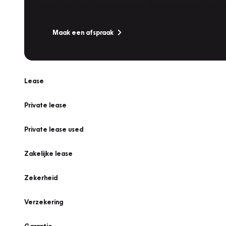
Is uw auto toe aan Onderhoud, Bandenwissel of een Va
Maak een afspraak
Lease
Private lease
Private lease used
Zakelijke lease
Zekerheid
Verzekering