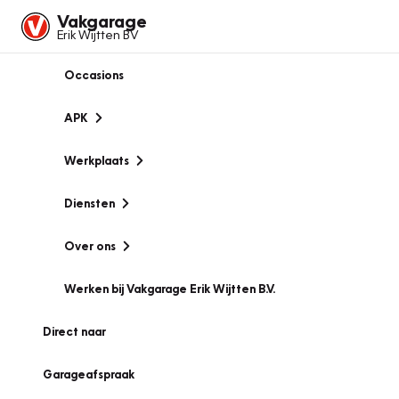
Vakgarage
Erik Wijtten BV
Occasions
APK
Werkplaats
Diensten
Over ons
Werken bij Vakgarage Erik Wijtten B.V.
Direct naar
Garageafspraak