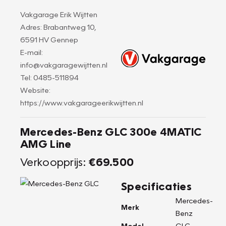
Vakgarage Erik Wijtten
Adres: Brabantweg 10,
6591 HV Gennep
E-mail:
info@vakgaragewijtten.nl
Tel: 0485-511894
Website:
https://www.vakgarageerikwijtten.nl
Mercedes-Benz GLC 300e 4MATIC
AMG Line
Verkoopprijs:
€69.500
Specificaties
Mercedes-
Merk
Benz
Model
GLC