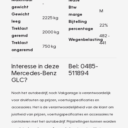
-
gewicht
Btw
M
Gewicht
marge
2225 kg
leeg
Bijtelling
22%
Treklast
percentage
2000 kg
geremd
482 -
Wegenbelasting
Treklast
441
750 kg
ongeremd
Interesse in deze
Bel: 0485-
Mercedes-Benz
511894
GLC?
Noch het autobedrijf, noch Vakgarage is verantwoordelijk
voor drukfouten op prijzen, voertuigspecificaties en
accessoires. Het is de verantwoordelijkheid van de klant om
juistheid van prijzen, voertuigspecificaties en accessoires te
controleren met het autobedrijf. Prijsstellingen kunnen worden