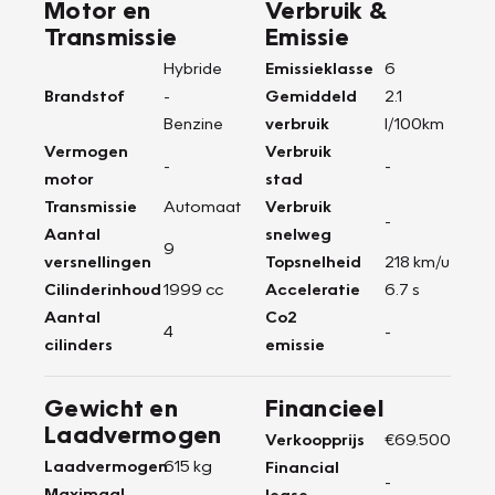
Motor en
Verbruik &
Transmissie
Emissie
Hybride
Emissieklasse
6
Brandstof
-
Gemiddeld
2.1
Benzine
verbruik
l/100km
Vermogen
Verbruik
-
-
motor
stad
Transmissie
Automaat
Verbruik
-
Aantal
snelweg
9
versnellingen
Topsnelheid
218 km/u
Cilinderinhoud
1999 cc
Acceleratie
6.7 s
Aantal
Co2
4
-
cilinders
emissie
Gewicht en
Financieel
Laadvermogen
Verkoopprijs
€69.500
Laadvermogen
615 kg
Financial
-
Maximaal
lease